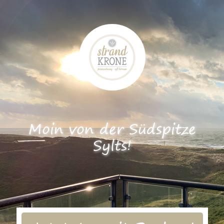
Moin von der Südspitze
Sylts!