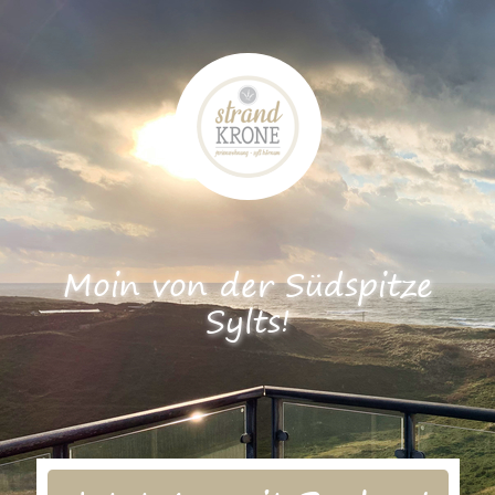
Moin von der Südspitze
Sylts!