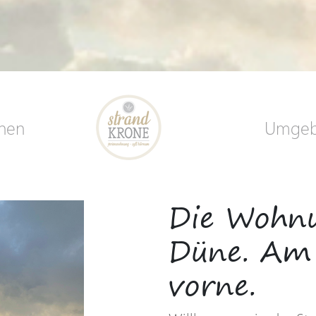
onen
Umge
Die Wohnu
Düne. Am
vorne.